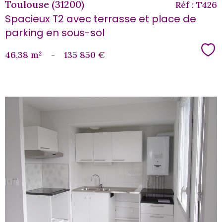
Toulouse (31200)
Réf : T426
Spacieux T2 avec terrasse et place de
parking en sous-sol
Sé
46,38 m²
-
135 850 €
voir le
bien