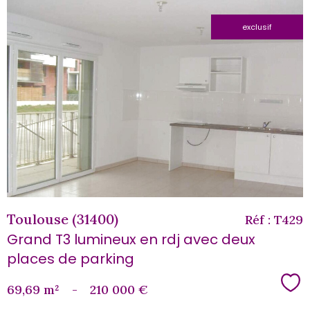
exclusif
voir le
bien
Toulouse (31400)
Réf : T429
Grand T3 lumineux en rdj avec deux
places de parking
Sé
69,69 m²
-
210 000 €