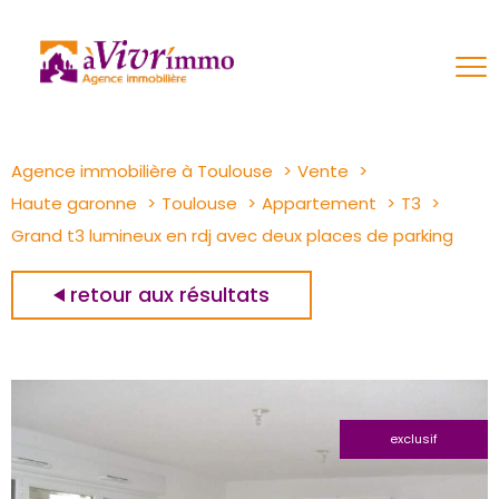
Agence immobilière à Toulouse
Vente
Haute garonne
Toulouse
Appartement
T3
Grand t3 lumineux en rdj avec deux places de parking
retour aux résultats
exclusif