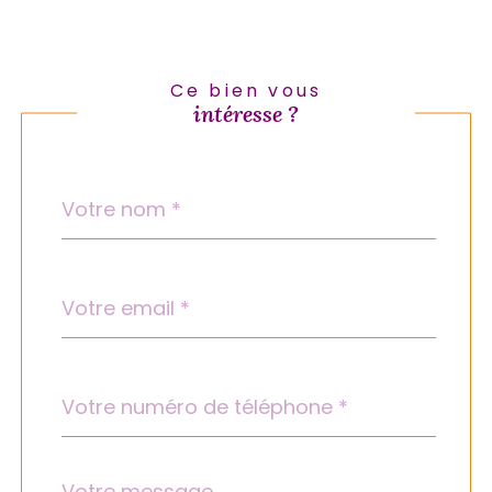
Ce bien vous
intéresse ?
Nom
Fieldset
*
par
défaut
email
*
Téléphone
*
Message
Fieldset