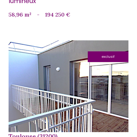
lumineux
58,96 m²
-
194 250 €
exclusif
voir le bien
Toulouse (31200)