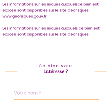
Les informations sur les risques auxquelsce bien est
exposé sont disponibles sur le site Géorisques :
www.georisques.gouv.fr
Les informations sur les risques auxquels ce bien est
exposé sont disponibles sur le site
Géorisques
Ce bien vous
intéresse ?
Nom
Fieldset
*
par
défaut
email