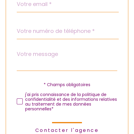
*
Téléphone
*
Message
Fieldset
*
par
défaut
Validation
* Champs obligatoires
j'ai pris connaissance de la politique de
confidentialité et des informations relatives
au traitement de mes données
personnelles*
Contacter l'agence