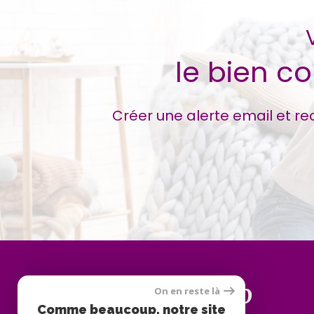
le bien c
Créer une alerte email et re
Avivrimmo
On en reste là
Comme beaucoup, notre site