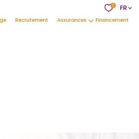
Langu
0
FR
age
Recrutement
Assurances
Financement
mrh
pno
assurance emprunteur