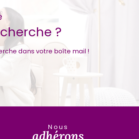
é
echerche ?
erche dans votre boîte mail !
nous
adhérons