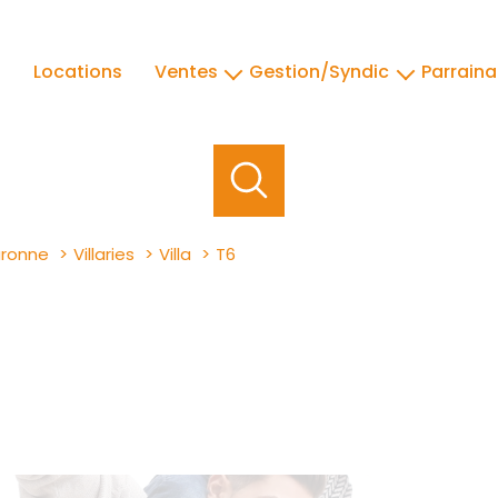
Locations
Ventes
Gestion/Syndic
parrain
immobilier ancien
gestion
immobilier neuf
syndic
aronne
Villaries
Villa
T6