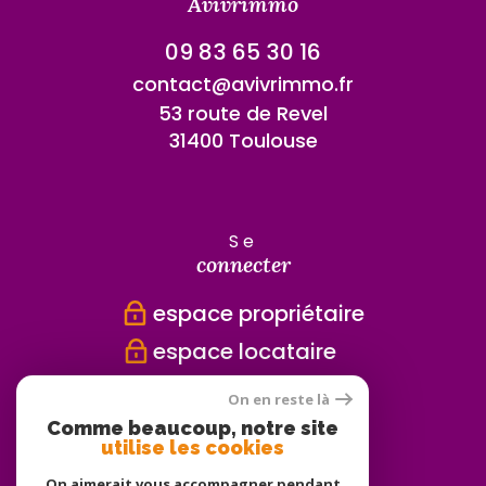
Avivrimmo
09 83 65 30 16
contact@avivrimmo.fr
53 route de Revel
31400 Toulouse
se
connecter
espace propriétaire
espace locataire
On en reste là
Comme beaucoup, notre site
nous
utilise les cookies
adhérons
On aimerait vous accompagner pendant