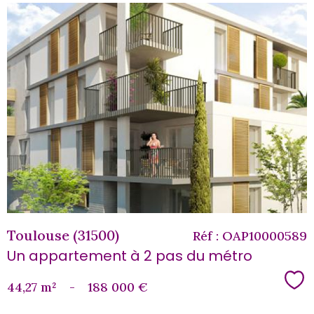
voir le
bien
Toulouse (31500)
Réf : OAP10000589
Un appartement à 2 pas du métro
Sé
44,27 m²
-
188 000 €