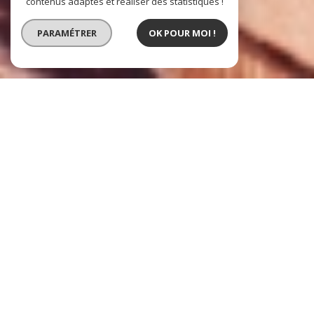
contenus adaptés et réaliser des statistiques !
PARAMÉTRER
OK POUR MOI !
Avivrimmo SARL
l'immobilier à Toulouse
Créée en 2007 à TOULOUSE, l'agence
AVIVRIMMO est votre partenaire pour ce qui
concerne la gestion locative sur les
agglomérations de TOULOUSE et de
BORDEAUX, la gestion de copropriété
(également applée Syndic de Copropriété) sur