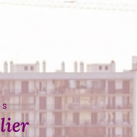
ns
lier