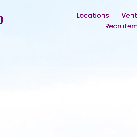
Locations
Ven
Recrute
immobili
immobil