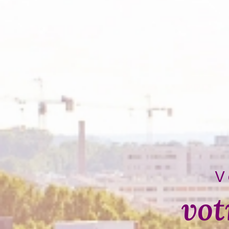
V
vot