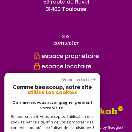
53 route de Revel
31400 Toulouse
se
connecter
espace propriétaire
espace locataire
On en reste là
Comme beaucoup, notre site
nous
utilise les cookies
adhérons
On aimerait vous accompagner pendant
votre visite.
En poursuivant, vous acceptez l'utilisation des
cookies par ce site, afin de vous proposer des
contenus adaptés et réaliser des statistiques !
© 2026 | Tous droits réservés | Traduction powered by Google |