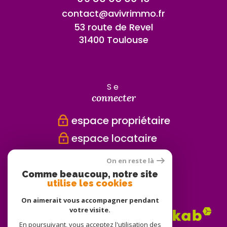
contact@avivrimmo.fr
53 route de Revel
31400 Toulouse
se
connecter
espace propriétaire
espace locataire
On en reste là
Comme beaucoup, notre site
nous
utilise les cookies
adhérons
On aimerait vous accompagner pendant
votre visite.
En poursuivant, vous acceptez l'utilisation des